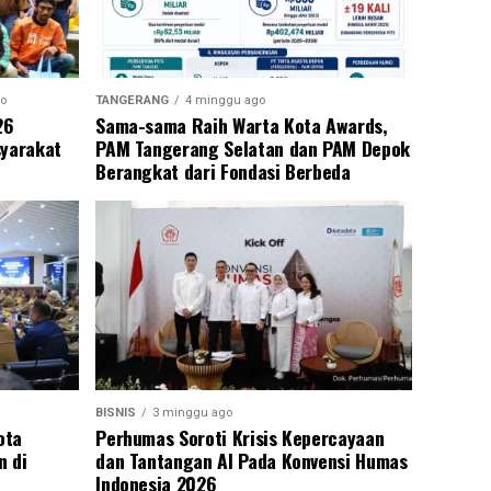
o
TANGERANG
4 minggu ago
26
Sama-sama Raih Warta Kota Awards,
syarakat
PAM Tangerang Selatan dan PAM Depok
Berangkat dari Fondasi Berbeda
BISNIS
3 minggu ago
ota
Perhumas Soroti Krisis Kepercayaan
n di
dan Tantangan AI Pada Konvensi Humas
Indonesia 2026