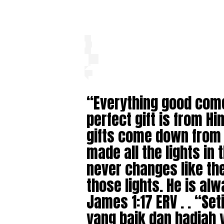
“Everything good com
perfect gift is from H
gifts come down from
made all the lights in 
never changes like t
those lights. He is al
‭‭James‬ ‭1:17‬ ‭ERV‬‬ . . 
yang baik dan hadiah