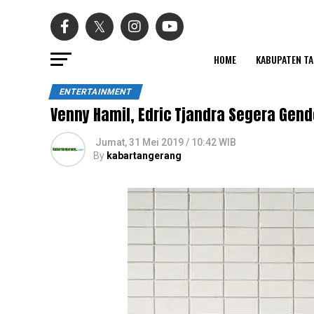
HOME
KABUPATEN T
ENTERTAINMENT
Venny Hamil, Edric Tjandra Segera Gend
Jumat, 31 Mei 2019 / 10:42 WIB
By
kabartangerang