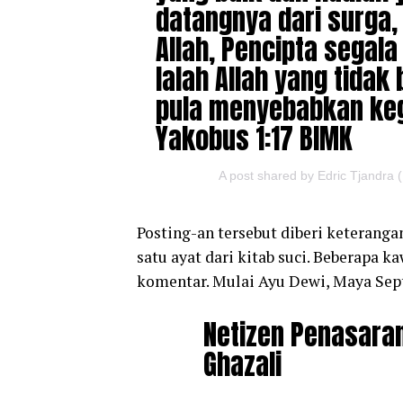
datangnya dari surga,
Allah, Pencipta segala 
Ialah Allah yang tidak
pula menyebabkan keg
‭‭Yakobus‬ ‭1:17‬ ‭BIMK‬‬
A post shared by Edric Tjandra
Posting-an tersebut diberi keterang
satu ayat dari kitab suci. Beberapa
komentar. Mulai Ayu Dewi, Maya Sep
Netizen Penasaran
Ghazali