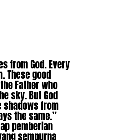
es from God. Every
im. These good
 the Father who
the sky. But God
he shadows from
ways the same.”
“Setiap pemberian
 yang sempurna