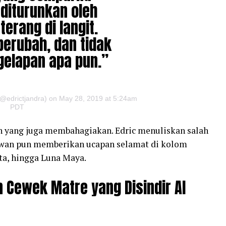
 diturunkan oleh
terang di langit.
 berubah, dan tidak
elapan apa pun.”
 (@edrictjandra) on May 28, 2019 at 5:24am
PDT
an yang juga membahagiakan. Edric menuliskan salah
 kawan pun memberikan ucapan selamat di kolom
ta, hingga Luna Maya.
 Cewek Matre yang Disindir Al