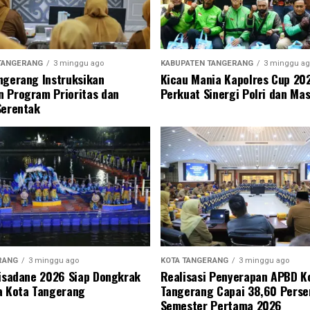
TANGERANG
3 minggu ago
KABUPATEN TANGERANG
3 minggu ag
ngerang Instruksikan
Kicau Mania Kapolres Cup 20
 Program Prioritas dan
Perkuat Sinergi Polri dan Ma
Serentak
RANG
3 minggu ago
KOTA TANGERANG
3 minggu ago
Cisadane 2026 Siap Dongkrak
Realisasi Penyerapan APBD K
a Kota Tangerang
Tangerang Capai 38,60 Perse
Semester Pertama 2026