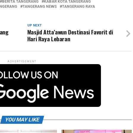
BERITA TANGERANG
KABAR KOTA TANGERANG
NGERANG
TANGERANG NEWS
TANGERANG RAYA
UP NEXT
lang
Masjid Atta’awun Destinasi Favorit di
Hari Raya Lebaran
ADVERTISEMENT
YOU MAY LIKE