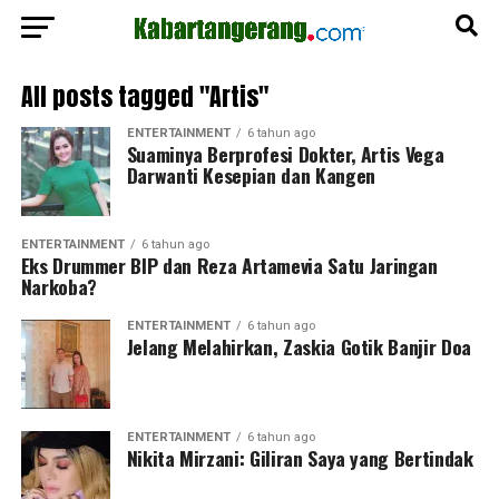
All posts tagged "Artis"
ENTERTAINMENT
6 tahun ago
Suaminya Berprofesi Dokter, Artis Vega
Darwanti Kesepian dan Kangen
ENTERTAINMENT
6 tahun ago
Eks Drummer BIP dan Reza Artamevia Satu Jaringan
Narkoba?
ENTERTAINMENT
6 tahun ago
Jelang Melahirkan, Zaskia Gotik Banjir Doa
ENTERTAINMENT
6 tahun ago
Nikita Mirzani: Giliran Saya yang Bertindak