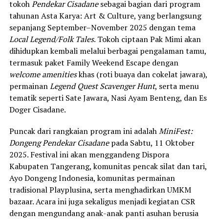
tokoh
Pendekar Cisadane
sebagai bagian dari program
tahunan Asta Karya: Art & Culture, yang berlangsung
sepanjang September–November 2025 dengan tema
Local Legend/Folk Tales
. Tokoh ciptaan Pak Mimi akan
dihidupkan kembali melalui berbagai pengalaman tamu,
termasuk paket Family Weekend Escape dengan
welcome amenities
khas (roti buaya dan cokelat jawara),
permainan
Legend Quest Scavenger Hunt
, serta menu
tematik seperti Sate Jawara, Nasi Ayam Benteng, dan Es
Doger Cisadane.
Puncak dari rangkaian program ini adalah
MiniFest:
Dongeng Pendekar Cisadane
pada Sabtu, 11 Oktober
2025. Festival ini akan menggandeng Dispora
Kabupaten Tangerang, komunitas pencak silat dan tari,
Ayo Dongeng Indonesia, komunitas permainan
tradisional Playplusina, serta menghadirkan UMKM
bazaar. Acara ini juga sekaligus menjadi kegiatan CSR
dengan mengundang anak-anak panti asuhan berusia