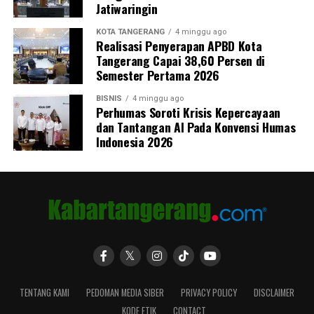
Jatiwaringin
KOTA TANGERANG
4 minggu ago
Realisasi Penyerapan APBD Kota
Tangerang Capai 38,60 Persen di
Semester Pertama 2026
BISNIS
4 minggu ago
Perhumas Soroti Krisis Kepercayaan
dan Tantangan AI Pada Konvensi Humas
Indonesia 2026
TENTANG KAMI
PEDOMAN MEDIA SIBER
PRIVACY POLICY
DISCLAIMER
KODE ETIK
CONTACT