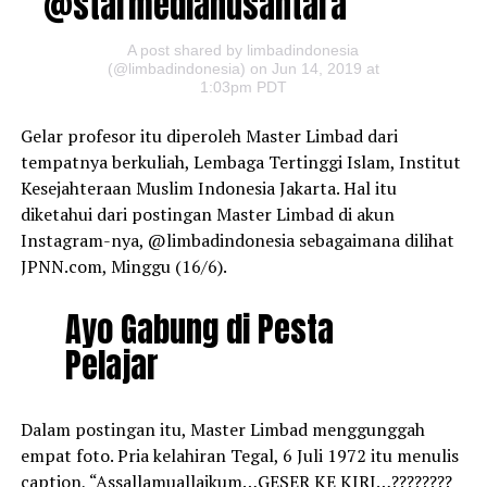
@starmedianusantara
A post shared by limbadindonesia
(@limbadindonesia) on Jun 14, 2019 at
1:03pm PDT
Gelar profesor itu diperoleh Master Limbad dari
tempatnya berkuliah, Lembaga Tertinggi Islam, Institut
Kesejahteraan Muslim Indonesia Jakarta. Hal itu
diketahui dari postingan Master Limbad di akun
Instagram-nya, @limbadindonesia sebagaimana dilihat
JPNN.com, Minggu (16/6).
Ayo Gabung di Pesta
Pelajar
Dalam postingan itu, Master Limbad menggunggah
empat foto. Pria kelahiran Tegal, 6 Juli 1972 itu menulis
caption, “Assallamuallaikum…GESER KE KIRI…????‍????