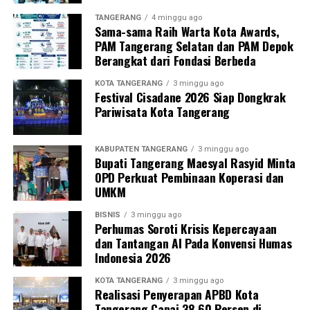
TANGERANG
4 minggu ago
Sama-sama Raih Warta Kota Awards,
PAM Tangerang Selatan dan PAM Depok
Berangkat dari Fondasi Berbeda
KOTA TANGERANG
3 minggu ago
Festival Cisadane 2026 Siap Dongkrak
Pariwisata Kota Tangerang
KABUPATEN TANGERANG
3 minggu ago
Bupati Tangerang Maesyal Rasyid Minta
OPD Perkuat Pembinaan Koperasi dan
UMKM
BISNIS
3 minggu ago
Perhumas Soroti Krisis Kepercayaan
dan Tantangan AI Pada Konvensi Humas
Indonesia 2026
KOTA TANGERANG
3 minggu ago
Realisasi Penyerapan APBD Kota
Tangerang Capai 38,60 Persen di