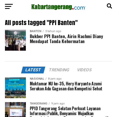
All posts tagged "PPI Banten"
BANTEN
3 tahun ago
Bukber PPI Banten, Airin Rachmi Diany
Mendapat Tanda Kehormatan
LATEST
TRENDING
VIDEOS
NASIONAL
8 jam ago
Muktamar NU ke-35, Hery Haryanto Azumi
Serukan Adu Gagasan dan Kompetisi Sehat
TANGERANG
9 jam ago
PPID Tangerang Selatan Perkuat Layanan
Informasi Publik, Benyamin: Wujudkan