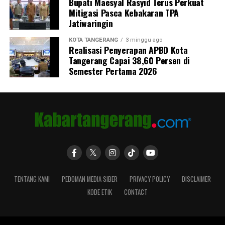
Bupati Maesyal Rasyid Terus Perkuat
Mitigasi Pasca Kebakaran TPA
Jatiwaringin
KOTA TANGERANG
3 minggu ago
Realisasi Penyerapan APBD Kota
Tangerang Capai 38,60 Persen di
Semester Pertama 2026
TENTANG KAMI
PEDOMAN MEDIA SIBER
PRIVACY POLICY
DISCLAIMER
KODE ETIK
CONTACT