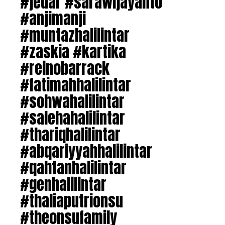
#jedar #sarawijayanto
#anjimanji
#muntazhalilintar
#zaskia #kartika
#reinobarrack
#fatimahhalilintar
#sohwahalilintar
#salehahalilintar
#thariqhalilintar
#abqariyyahhalilintar
#qahtanhalilintar
#genhalilintar
#thaliaputrionsu
#theonsufamily