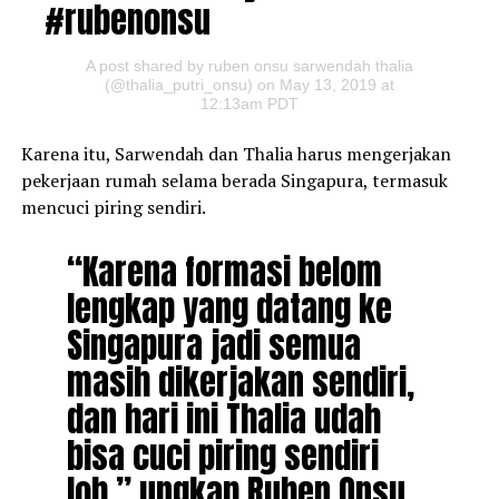
#rubenonsu
A post shared by ruben onsu sarwendah thalia
(@thalia_putri_onsu) on May 13, 2019 at
12:13am PDT
Karena itu, Sarwendah dan Thalia harus mengerjakan
pekerjaan rumah selama berada Singapura, termasuk
mencuci piring sendiri.
“Karena formasi belom
lengkap yang datang ke
Singapura jadi semua
masih dikerjakan sendiri,
dan hari ini Thalia udah
bisa cuci piring sendiri
loh,” ungkap Ruben Onsu