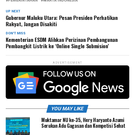
PEMERINTAHAN
WARTA INDONESIA
UP NEXT
Gubernur Maluku Utara: Pesan Presiden Perhatikan
Rakyat, Jangan Disakiti
DON'T MISS
Kementerian ESDM Alihkan Perizinan Pembangunan
Pembangkit Listrik ke ‘Online Single Submision’
ADVERTISEMENT
YOU MAY LIKE
Muktamar NU ke-35, Hery Haryanto Azumi
Serukan Adu Gagasan dan Kompetisi Sehat