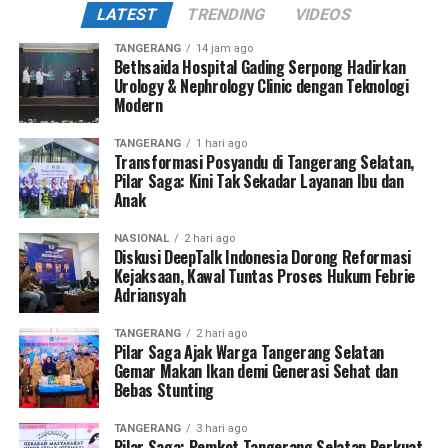
LATEST
TRENDING
VIDEOS
TANGERANG
14 jam ago
Bethsaida Hospital Gading Serpong Hadirkan
Urology & Nephrology Clinic dengan Teknologi
Modern
TANGERANG
1 hari ago
Transformasi Posyandu di Tangerang Selatan,
Pilar Saga: Kini Tak Sekadar Layanan Ibu dan
Anak
NASIONAL
2 hari ago
Diskusi DeepTalk Indonesia Dorong Reformasi
Kejaksaan, Kawal Tuntas Proses Hukum Febrie
Adriansyah
TANGERANG
2 hari ago
Pilar Saga Ajak Warga Tangerang Selatan
Gemar Makan Ikan demi Generasi Sehat dan
Bebas Stunting
TANGERANG
3 hari ago
Pilar Saga: Pemkot Tangerang Selatan Perkuat