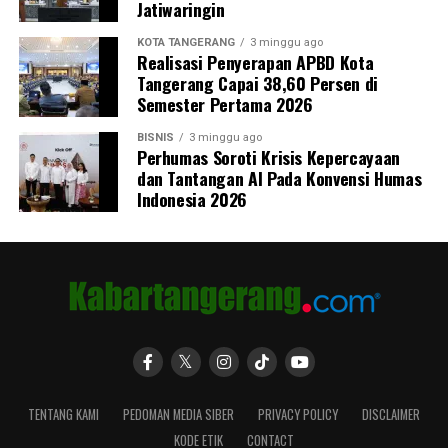
Jatiwaringin
KOTA TANGERANG
3 minggu ago
Realisasi Penyerapan APBD Kota
Tangerang Capai 38,60 Persen di
Semester Pertama 2026
BISNIS
3 minggu ago
Perhumas Soroti Krisis Kepercayaan
dan Tantangan AI Pada Konvensi Humas
Indonesia 2026
TENTANG KAMI
PEDOMAN MEDIA SIBER
PRIVACY POLICY
DISCLAIMER
KODE ETIK
CONTACT