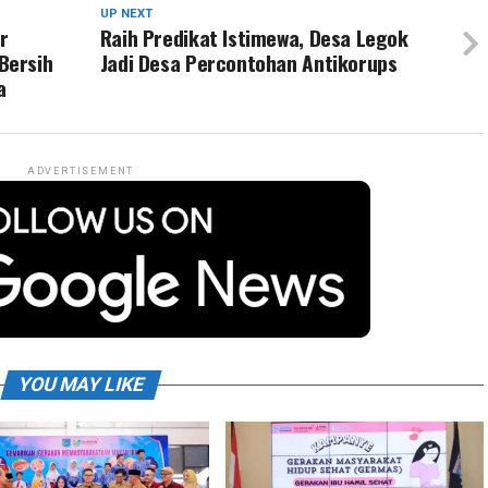
UP NEXT
r
Raih Predikat Istimewa, Desa Legok
Bersih
Jadi Desa Percontohan Antikorups
a
ADVERTISEMENT
YOU MAY LIKE