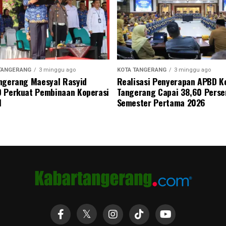
TANGERANG
3 minggu ago
KOTA TANGERANG
3 minggu ago
ngerang Maesyal Rasyid
Realisasi Penyerapan APBD K
 Perkuat Pembinaan Koperasi
Tangerang Capai 38,60 Perse
M
Semester Pertama 2026