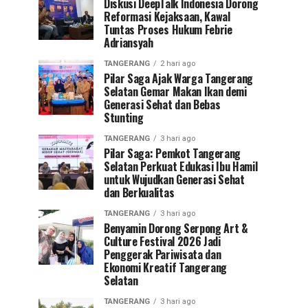
Diskusi DeepTalk Indonesia Dorong
Reformasi Kejaksaan, Kawal
Tuntas Proses Hukum Febrie
Adriansyah
TANGERANG
2 hari ago
Pilar Saga Ajak Warga Tangerang
Selatan Gemar Makan Ikan demi
Generasi Sehat dan Bebas
Stunting
TANGERANG
3 hari ago
Pilar Saga: Pemkot Tangerang
Selatan Perkuat Edukasi Ibu Hamil
untuk Wujudkan Generasi Sehat
dan Berkualitas
TANGERANG
3 hari ago
Benyamin Dorong Serpong Art &
Culture Festival 2026 Jadi
Penggerak Pariwisata dan
Ekonomi Kreatif Tangerang
Selatan
TANGERANG
3 hari ago