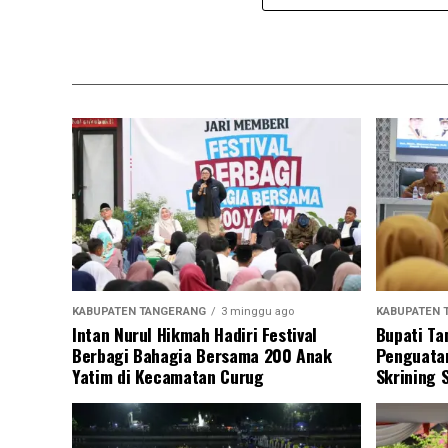
KABUPATEN TANGERANG
3 minggu ago
KABUPATEN 
Intan Nurul Hikmah Hadiri Festival
Bupati Ta
Berbagi Bahagia Bersama 200 Anak
Penguatan
Yatim di Kecamatan Curug
Skrining 