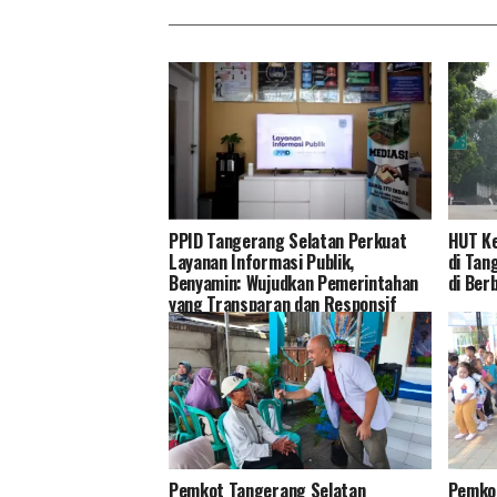
PPID Tangerang Selatan Perkuat
HUT Ke
Layanan Informasi Publik,
di Tan
Benyamin: Wujudkan Pemerintahan
di Ber
yang Transparan dan Responsif
Pemkot Tangerang Selatan
Pemkot