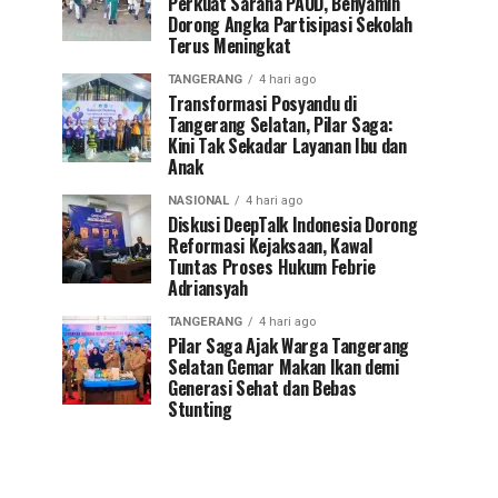
Perkuat Sarana PAUD, Benyamin
Dorong Angka Partisipasi Sekolah
Terus Meningkat
TANGERANG
4 hari ago
Transformasi Posyandu di
Tangerang Selatan, Pilar Saga:
Kini Tak Sekadar Layanan Ibu dan
Anak
NASIONAL
4 hari ago
Diskusi DeepTalk Indonesia Dorong
Reformasi Kejaksaan, Kawal
Tuntas Proses Hukum Febrie
Adriansyah
TANGERANG
4 hari ago
Pilar Saga Ajak Warga Tangerang
Selatan Gemar Makan Ikan demi
Generasi Sehat dan Bebas
Stunting