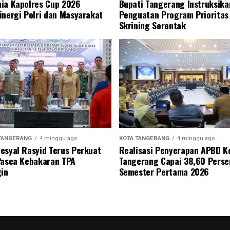
ia Kapolres Cup 2026
Bupati Tangerang Instruksika
inergi Polri dan Masyarakat
Penguatan Program Prioritas
Skrining Serentak
TANGERANG
4 minggu ago
KOTA TANGERANG
4 minggu ago
esyal Rasyid Terus Perkuat
Realisasi Penyerapan APBD K
Pasca Kebakaran TPA
Tangerang Capai 38,60 Perse
gin
Semester Pertama 2026