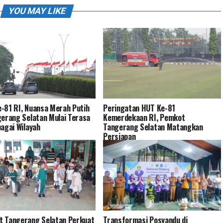
YOU MAY LIKE
-81 RI, Nuansa Merah Putih
Peringatan HUT Ke-81
gerang Selatan Mulai Terasa
Kemerdekaan RI, Pemkot
bagai Wilayah
Tangerang Selatan Matangkan
Persiapan
 Tangerang Selatan Perkuat
Transformasi Posyandu di