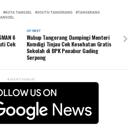
KOTA TANGSEL
SOUTH TANGERANG
TANGERANG
TANGSEL
UP NEXT
 SMAN 6
Wabup Tangerang Dampingi Menteri
uti Cek
Komdigi Tinjau Cek Kesehatan Gratis
Sekolah di BPK Penabur Gading
Serpong
ADVERTISEMENT