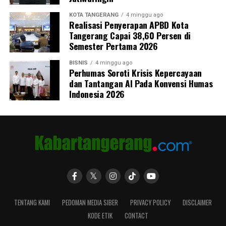
KOTA TANGERANG
4 minggu ago
Realisasi Penyerapan APBD Kota
Tangerang Capai 38,60 Persen di
Semester Pertama 2026
BISNIS
4 minggu ago
Perhumas Soroti Krisis Kepercayaan
dan Tantangan AI Pada Konvensi Humas
Indonesia 2026
TENTANG KAMI
PEDOMAN MEDIA SIBER
PRIVACY POLICY
DISCLAIMER
KODE ETIK
CONTACT