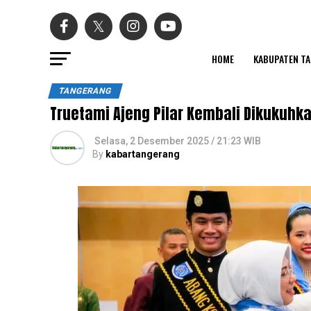
HOME
KABUPATEN T
TANGERANG
Truetami Ajeng Pilar Kembali Dikukuhk
Selasa, 2 Desember 2025 / 21:23 WIB
By
kabartangerang