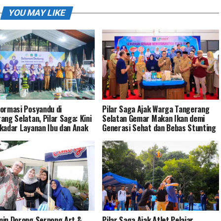
YOU MAY LIKE
ormasi Posyandu di
Pilar Saga Ajak Warga Tangerang
ang Selatan, Pilar Saga: Kini
Selatan Gemar Makan Ikan demi
kadar Layanan Ibu dan Anak
Generasi Sehat dan Bebas Stunting
in Dorong Serpong Art &
Pilar Saga Ajak Atlet Pelajar