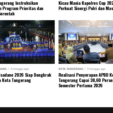
ngerang Instruksikan
Kicau Mania Kapolres Cup 20
 Program Prioritas dan
Perkuat Sinergi Polri dan Ma
Serentak
RANG
3 minggu ago
KOTA TANGERANG
3 minggu ago
Cisadane 2026 Siap Dongkrak
Realisasi Penyerapan APBD K
a Kota Tangerang
Tangerang Capai 38,60 Perse
Semester Pertama 2026