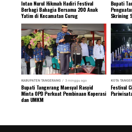
Intan Nurul Hikmah Hadiri Festival
Bupati Ta
Berbagi Bahagia Bersama 200 Anak
Penguatan
Yatim di Kecamatan Curug
Skrining 
KABUPATEN TANGERANG
3 minggu ago
KOTA TANGE
Bupati Tangerang Maesyal Rasyid
Festival 
Minta OPD Perkuat Pembinaan Koperasi
Pariwisat
dan UMKM