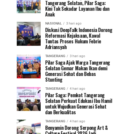
Tangerang Selatan, Pilar Saga:
Kini Tak Sekadar Layanan Ibu dan
Anak
NASIONAL
3 hari ago
Diskusi DeepTalk Indonesia Dorong
Reformasi Kejaksaan, Kawal
Tuntas Proses Hukum Febrie
Adriansyah
TANGERANG
3 hari ago
Pilar Saga Ajak Warga Tangerang
Selatan Gemar Makan Ikan demi
Generasi Sehat dan Bebas
Stunting
TANGERANG
4 hari ago
Pilar Saga: Pemkot Tangerang
Selatan Perkuat Edukasi Ibu Hamil
untuk Wujudkan Generasi Sehat
dan Berkualitas
TANGERANG
4 hari ago
Benyamin Dorong Serpong Art &
Culture Festival 2026 Jadi