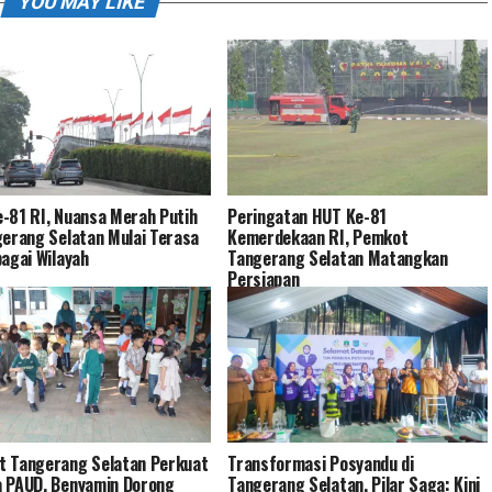
YOU MAY LIKE
-81 RI, Nuansa Merah Putih
Peringatan HUT Ke-81
gerang Selatan Mulai Terasa
Kemerdekaan RI, Pemkot
bagai Wilayah
Tangerang Selatan Matangkan
Persiapan
 Tangerang Selatan Perkuat
Transformasi Posyandu di
 PAUD, Benyamin Dorong
Tangerang Selatan, Pilar Saga: Kini