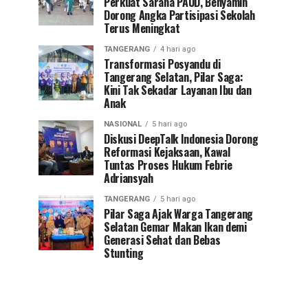
Perkuat Sarana PAUD, Benyamin
Dorong Angka Partisipasi Sekolah
Terus Meningkat
TANGERANG
4 hari ago
Transformasi Posyandu di
Tangerang Selatan, Pilar Saga:
Kini Tak Sekadar Layanan Ibu dan
Anak
NASIONAL
5 hari ago
Diskusi DeepTalk Indonesia Dorong
Reformasi Kejaksaan, Kawal
Tuntas Proses Hukum Febrie
Adriansyah
TANGERANG
5 hari ago
Pilar Saga Ajak Warga Tangerang
Selatan Gemar Makan Ikan demi
Generasi Sehat dan Bebas
Stunting