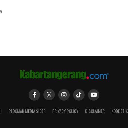
a
I
PEDOMAN MEDIA SIBER
PRIVACY POLICY
DISCLAIMER
KODE ETIK