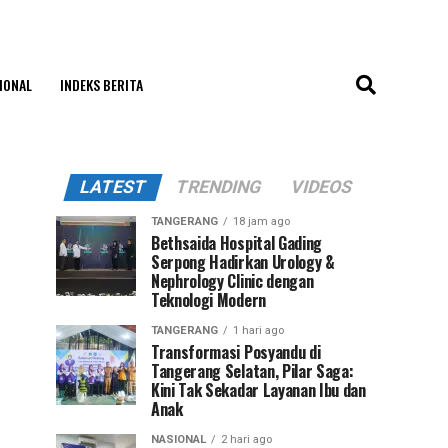
IONAL
INDEKS BERITA
LATEST
TRENDING
VIDEOS
TANGERANG
18 jam ago
Bethsaida Hospital Gading
Serpong Hadirkan Urology &
Nephrology Clinic dengan
Teknologi Modern
TANGERANG
1 hari ago
Transformasi Posyandu di
Tangerang Selatan, Pilar Saga:
Kini Tak Sekadar Layanan Ibu dan
Anak
NASIONAL
2 hari ago