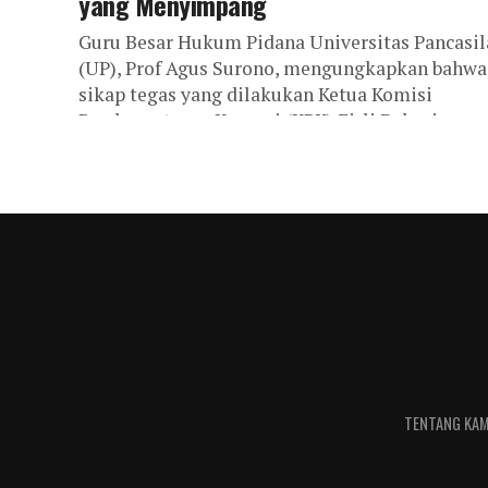
yang Menyimpang
Guru Besar Hukum Pidana Universitas Pancasil
(UP), Prof Agus Surono, mengungkapkan bahwa
sikap tegas yang dilakukan Ketua Komisi
Pemberantasan Korupsi (KPK) Firli Bahuri
terhadap oknum pegawainya...
TENTANG KAM