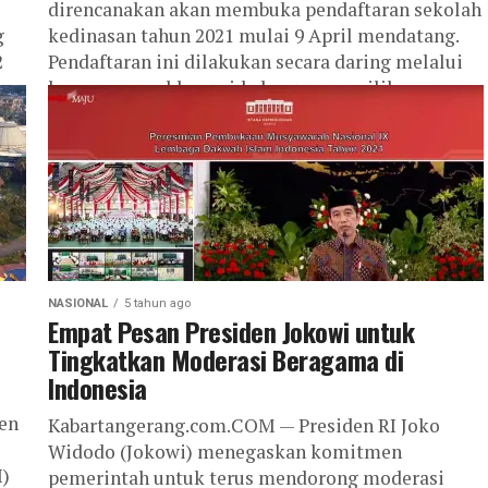
direncanakan akan membuka pendaftaran sekolah
g
kedinasan tahun 2021 mulai 9 April mendatang.
2
Pendaftaran ini dilakukan secara daring melalui
laman sscasn.bkn.go.id, dengan memilih menu...
NASIONAL
5 tahun ago
Empat Pesan Presiden Jokowi untuk
Tingkatkan Moderasi Beragama di
Indonesia
en
Kabartangerang.com.COM — Presiden RI Joko
Widodo (Jokowi) menegaskan komitmen
I)
pemerintah untuk terus mendorong moderasi