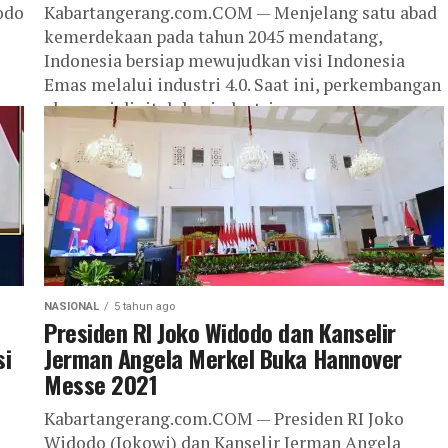
odo
Kabartangerang.com.COM — Menjelang satu abad
o
kemerdekaan pada tahun 2045 mendatang,
Indonesia bersiap mewujudkan visi Indonesia
Emas melalui industri 4.0. Saat ini, perkembangan
ekonomi digital dan industri...
NASIONAL
5 tahun ago
Presiden RI Joko Widodo dan Kanselir
si
Jerman Angela Merkel Buka Hannover
Messe 2021
Kabartangerang.com.COM — Presiden RI Joko
Widodo (Jokowi) dan Kanselir Jerman Angela