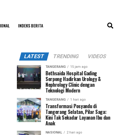
IONAL
INDEKS BERITA
LATEST
TRENDING
VIDEOS
TANGERANG
15 jam ago
Bethsaida Hospital Gading
Serpong Hadirkan Urology &
Nephrology Clinic dengan
Teknologi Modern
TANGERANG
1 hari ago
Transformasi Posyandu di
Tangerang Selatan, Pilar Saga:
Kini Tak Sekadar Layanan Ibu dan
Anak
NASIONAL
2 hari ago