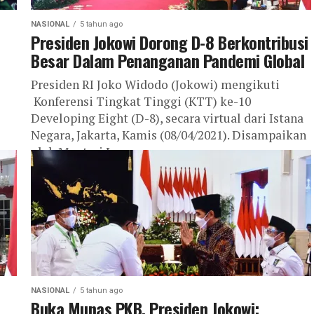
NASIONAL
5 tahun ago
Presiden Jokowi Dorong D-8 Berkontribusi
Besar Dalam Penanganan Pandemi Global
Presiden RI Joko Widodo (Jokowi) mengikuti
Konferensi Tingkat Tinggi (KTT) ke-10
Developing Eight (D-8), secara virtual dari Istana
Negara, Jakarta, Kamis (08/04/2021). Disampaikan
oleh Menteri Luar...
NASIONAL
5 tahun ago
Buka Munas PKB, Presiden Jokowi: