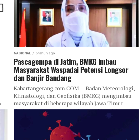
NASIONAL
5 tahun ago
Pascagempa di Jatim, BMKG Imbau
Masyarakat Waspadai Potensi Longsor
dan Banjir Bandang
Kabartangerang.com.COM — Badan Meteorologi,
Klimatologi, dan Geofisika (BMKG) mengimbau
6
masyarakat di beberapa wilayah Jawa Timur
(Jatim) untuk mewaspadai potensi tanah longsor
dan banjir bandang jika terjadi...