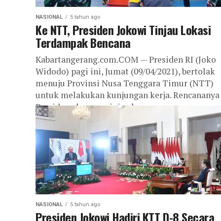
NASIONAL
5 tahun ago
Ke NTT, Presiden Jokowi Tinjau Lokasi
Terdampak Bencana
Kabartangerang.com.COM — Presiden RI (Joko
Widodo) pagi ini, Jumat (09/04/2021), bertolak
menuju Provinsi Nusa Tenggara Timur (NTT)
untuk melakukan kunjungan kerja. Rencananya
Presiden akan meninjau langsung...
NASIONAL
5 tahun ago
Presiden Jokowi Hadiri KTT D-8 Secara