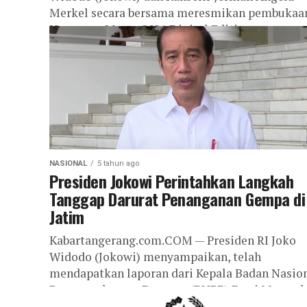
Merkel secara bersama meresmikan pembukaa
Hannover Messe 2021 Digital Edition, secara
virtual, Senin (12/04/2021). Peresmian...
NASIONAL
5 tahun ago
Presiden Jokowi Perintahkan Langkah
Tanggap Darurat Penanganan Gempa di
Jatim
Kabartangerang.com.COM — Presiden RI Joko
Widodo (Jokowi) menyampaikan, telah
mendapatkan laporan dari Kepala Badan Nasio
Penanggulangan Bencana (BNPB) Doni Monard
mengenai terjadinya gempa magnitudo 6,1 yang