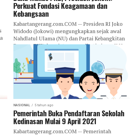
Perkuat Fondasi Keagamaan dan
Kebangsaan
Kabartangerang.com.COM — Presiden RI Joko
s
Widodo (Jokowi) mengungkapkan sejak awal
ga
Nahdlatul Ulama (NU) dan Partai Kebangkitan
Bangsa (PKB) konsisten mengikuti ajaran K.H.
Hasyim Asy’ari dan para...
NASIONAL
5 tahun ago
Pemerintah Buka Pendaftaran Sekolah
Kedinasan Mulai 9 April 2021
Kabartangerang.com.COM — Pemerintah