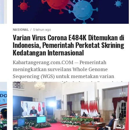
NASIONAL
5 tahun ago
Varian Virus Corona E484K Ditemukan di
Indonesia, Pemerintah Perketat Skrining
Kedatangan Internasional
Kabartangerang.com.COM — Pemerintah
meningkatkan surveilans Whole Genome
Sequencing (WGS) untuk memetakan varian
k
COVID-19 yang masuk ke Indonesia. Pemerintah
juga memperketat proses skrining kedatangan
internasional, baik bagi...