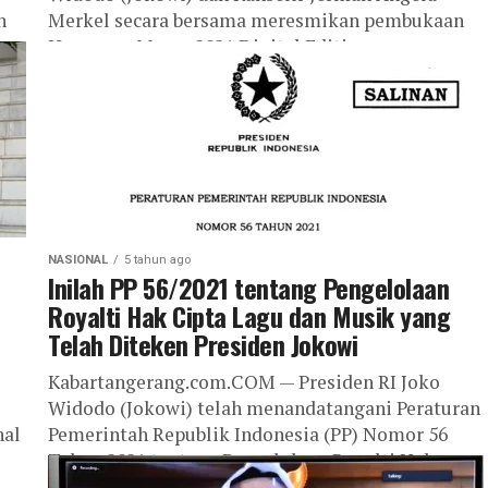
n
Merkel secara bersama meresmikan pembukaan
Hannover Messe 2021 Digital Edition, secara
virtual, Senin (12/04/2021). Peresmian...
NASIONAL
5 tahun ago
Inilah PP 56/2021 tentang Pengelolaan
Royalti Hak Cipta Lagu dan Musik yang
Telah Diteken Presiden Jokowi
Kabartangerang.com.COM — Presiden RI Joko
Widodo (Jokowi) telah menandatangani Peraturan
nal
Pemerintah Republik Indonesia (PP) Nomor 56
o
Tahun 2021 tentang Pengelolaan Royalti Hak
...
Cipta Lagu dan/atau Musik...