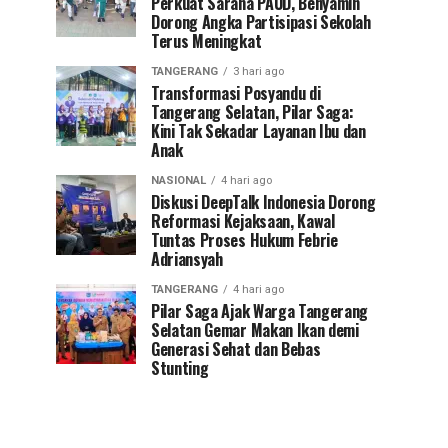
Perkuat Sarana PAUD, Benyamin
Dorong Angka Partisipasi Sekolah
Terus Meningkat
TANGERANG
3 hari ago
Transformasi Posyandu di
Tangerang Selatan, Pilar Saga:
Kini Tak Sekadar Layanan Ibu dan
Anak
NASIONAL
4 hari ago
Diskusi DeepTalk Indonesia Dorong
Reformasi Kejaksaan, Kawal
Tuntas Proses Hukum Febrie
Adriansyah
TANGERANG
4 hari ago
Pilar Saga Ajak Warga Tangerang
Selatan Gemar Makan Ikan demi
Generasi Sehat dan Bebas
Stunting