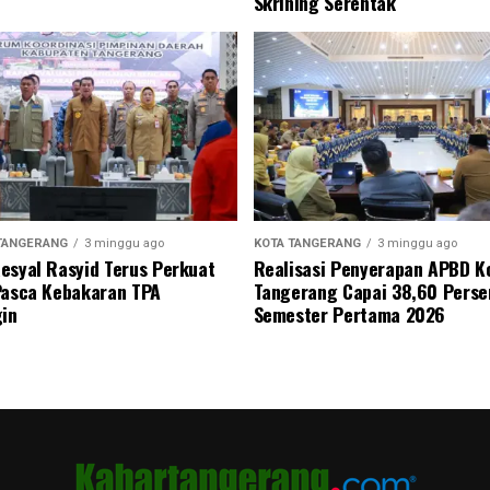
Skrining Serentak
TANGERANG
3 minggu ago
KOTA TANGERANG
3 minggu ago
esyal Rasyid Terus Perkuat
Realisasi Penyerapan APBD K
Pasca Kebakaran TPA
Tangerang Capai 38,60 Perse
gin
Semester Pertama 2026