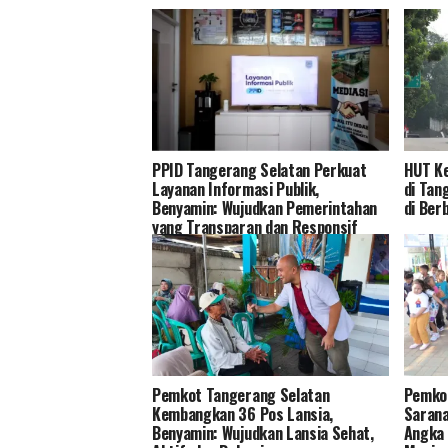
PPID Tangerang Selatan Perkuat
HUT Ke
Layanan Informasi Publik,
di Tan
Benyamin: Wujudkan Pemerintahan
di Ber
yang Transparan dan Responsif
Pemkot Tangerang Selatan
Pemkot
Kembangkan 36 Pos Lansia,
Sarana
Benyamin: Wujudkan Lansia Sehat,
Angka 