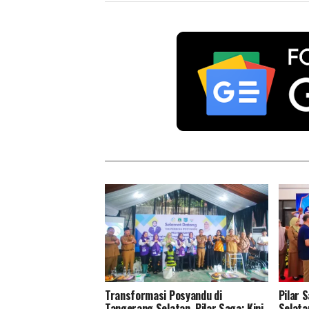
Transformasi Posyandu di
Pilar 
Tangerang Selatan, Pilar Saga: Kini
Selata