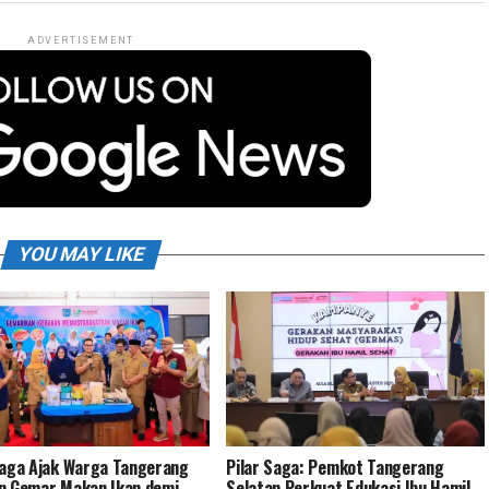
ADVERTISEMENT
YOU MAY LIKE
Saga Ajak Warga Tangerang
Pilar Saga: Pemkot Tangerang
n Gemar Makan Ikan demi
Selatan Perkuat Edukasi Ibu Hamil