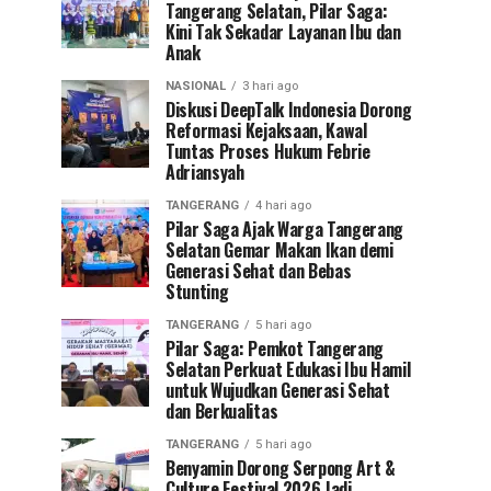
Tangerang Selatan, Pilar Saga:
Kini Tak Sekadar Layanan Ibu dan
Anak
NASIONAL
3 hari ago
Diskusi DeepTalk Indonesia Dorong
Reformasi Kejaksaan, Kawal
Tuntas Proses Hukum Febrie
Adriansyah
TANGERANG
4 hari ago
Pilar Saga Ajak Warga Tangerang
Selatan Gemar Makan Ikan demi
Generasi Sehat dan Bebas
Stunting
TANGERANG
5 hari ago
Pilar Saga: Pemkot Tangerang
Selatan Perkuat Edukasi Ibu Hamil
untuk Wujudkan Generasi Sehat
dan Berkualitas
TANGERANG
5 hari ago
Benyamin Dorong Serpong Art &
Culture Festival 2026 Jadi