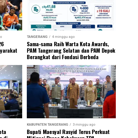
o
TANGERANG
4 minggu ago
26
Sama-sama Raih Warta Kota Awards,
syarakat
PAM Tangerang Selatan dan PAM Depok
Berangkat dari Fondasi Berbeda
KABUPATEN TANGERANG
3 minggu ago
ota
Bupati Maesyal Rasyid Terus Perkuat