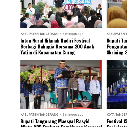
KABUPATEN TANGERANG
3 minggu ago
KABUPATEN 
Intan Nurul Hikmah Hadiri Festival
Bupati Ta
Berbagi Bahagia Bersama 200 Anak
Penguatan
Yatim di Kecamatan Curug
Skrining 
KABUPATEN TANGERANG
3 minggu ago
KOTA TANGE
Bupati Tangerang Maesyal Rasyid
Festival 