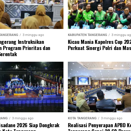
TANGERANG
3 minggu ago
KABUPATEN TANGERANG
3 minggu ag
ngerang Instruksikan
Kicau Mania Kapolres Cup 20
 Program Prioritas dan
Perkuat Sinergi Polri dan Ma
Serentak
RANG
3 minggu ago
KOTA TANGERANG
3 minggu ago
Cisadane 2026 Siap Dongkrak
Realisasi Penyerapan APBD K