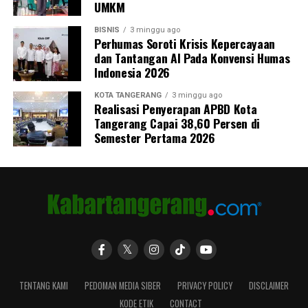
UMKM
BISNIS
3 minggu ago
Perhumas Soroti Krisis Kepercayaan
dan Tantangan AI Pada Konvensi Humas
Indonesia 2026
KOTA TANGERANG
3 minggu ago
Realisasi Penyerapan APBD Kota
Tangerang Capai 38,60 Persen di
Semester Pertama 2026
TENTANG KAMI
PEDOMAN MEDIA SIBER
PRIVACY POLICY
DISCLAIMER
KODE ETIK
CONTACT