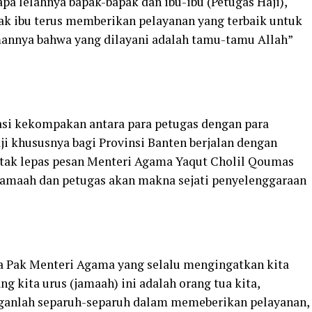
a lelahnya bapak-bapak dan ibu-ibu (Petugas Haji),
pak ibu terus memberikan pelayanan yang terbaik untuk
mannya bahwa yang dilayani adalah tamu-tamu Allah”
asi kekompakan antara para petugas dengan para
i khususnya bagi Provinsi Banten berjalan dengan
t tak lepas pesan Menteri Agama Yaqut Cholil Qoumas
jamaah dan petugas akan makna sejati penyelenggaraan
ya Pak Menteri Agama yang selalu mengingatkan kita
g kita urus (jamaah) ini adalah orang tua kita,
anganlah separuh-separuh dalam memeberikan pelayanan,