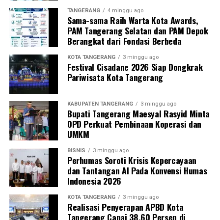
TANGERANG
4 minggu ago
Sama-sama Raih Warta Kota Awards,
PAM Tangerang Selatan dan PAM Depok
Berangkat dari Fondasi Berbeda
KOTA TANGERANG
3 minggu ago
Festival Cisadane 2026 Siap Dongkrak
Pariwisata Kota Tangerang
KABUPATEN TANGERANG
3 minggu ago
Bupati Tangerang Maesyal Rasyid Minta
OPD Perkuat Pembinaan Koperasi dan
UMKM
BISNIS
3 minggu ago
Perhumas Soroti Krisis Kepercayaan
dan Tantangan AI Pada Konvensi Humas
Indonesia 2026
KOTA TANGERANG
3 minggu ago
Realisasi Penyerapan APBD Kota
Tangerang Capai 38,60 Persen di