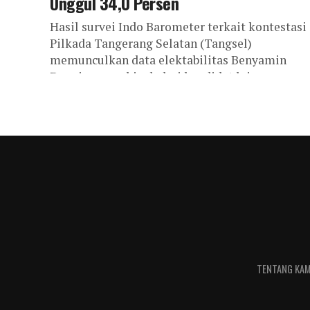
Unggul 34,0 Persen
Hasil survei Indo Barometer terkait kontestasi
Pilkada Tangerang Selatan (Tangsel)
memunculkan data elektabilitas Benyamin
Davnie unggul jauh dari kandidat lainnya.
Direktur Eksekutif Indo Barometer Dr Mohamad
TENTANG KAM