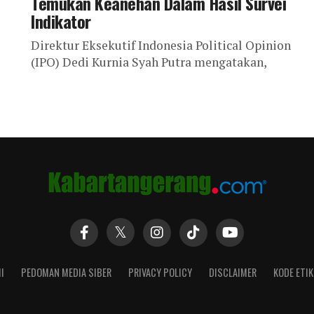
Temukan Keanehan Dalam Hasil Survei
Indikator
Direktur Eksekutif Indonesia Political Opinion
(IPO) Dedi Kurnia Syah Putra mengatakan,
peningkatan elektabilitas calon kepala daerah
...
secara signifikan hanya dalam kurun dua bulan
secara teori sulit...
I
PEDOMAN MEDIA SIBER
PRIVACY POLICY
DISCLAIMER
KODE ETIK