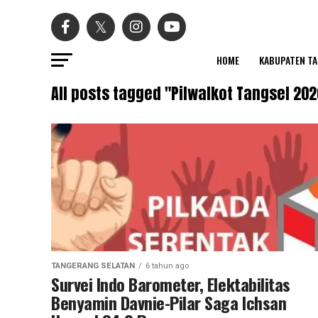
HOME
KABUPATEN T
All posts tagged "Pilwalkot Tangsel 202
TANGERANG SELATAN
6 tahun ago
Survei Indo Barometer, Elektabilitas
Benyamin Davnie-Pilar Saga Ichsan