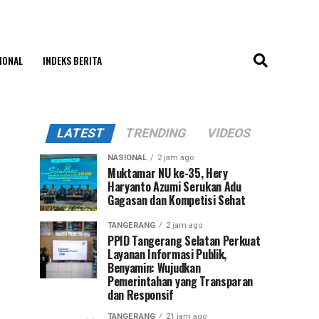
IONAL
INDEKS BERITA
LATEST
TRENDING
VIDEOS
NASIONAL
2 jam ago
Muktamar NU ke-35, Hery
Haryanto Azumi Serukan Adu
Gagasan dan Kompetisi Sehat
TANGERANG
2 jam ago
PPID Tangerang Selatan Perkuat
Layanan Informasi Publik,
Benyamin: Wujudkan
Pemerintahan yang Transparan
dan Responsif
TANGERANG
21 jam ago