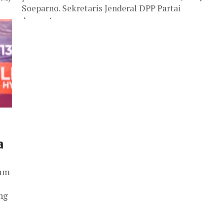
Soeparno. Sekretaris Jenderal DPP Partai
Amanat...
an
a
lum
ng