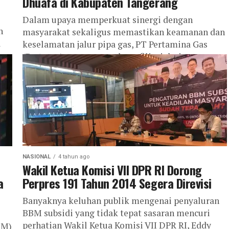
Dhuafa di Kabupaten Tangerang
Dalam upaya memperkuat sinergi dengan
n
masyarakat sekaligus memastikan keamanan dan
l
keselamatan jalur pipa gas, PT Pertamina Gas
(Pertagas) yang merupakan afiliasi dari
Subholding Gas Pertamina menggelar...
NASIONAL
4 tahun ago
Wakil Ketua Komisi VII DPR RI Dorong
a
Perpres 191 Tahun 2014 Segera Direvisi
Banyaknya keluhan publik mengenai penyaluran
BBM subsidi yang tidak tepat sasaran mencuri
perhatian Wakil Ketua Komisi VII DPR RI, Eddy
BM)