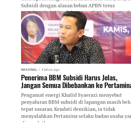
Subsidi dengan alasan beban APBN terus
membengkak. Untuk itu pemerintah menugask
PT Pertamina...
NASIONAL
4 tahun ago
Penerima BBM Subsidi Harus Jelas,
Jangan Semua Dibebankan ke Pertamin
Pengamat energi Khalid Syaerazi menyebut
penyaluran BBM subsidi di lapangan masih be
tepat sasaran. Kendati demikian, ia tidak
menyalahkan Pertamina selaku badan usaha ya
dimandatkan negara...