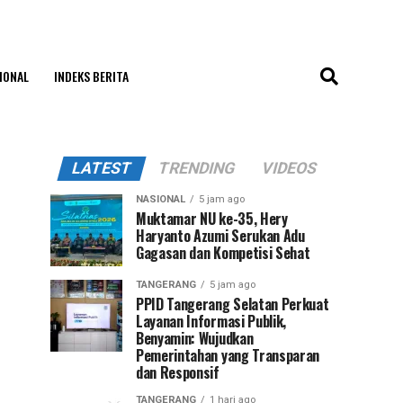
IONAL
INDEKS BERITA
LATEST
TRENDING
VIDEOS
NASIONAL
5 jam ago
Muktamar NU ke-35, Hery
Haryanto Azumi Serukan Adu
Gagasan dan Kompetisi Sehat
TANGERANG
5 jam ago
PPID Tangerang Selatan Perkuat
Layanan Informasi Publik,
Benyamin: Wujudkan
Pemerintahan yang Transparan
dan Responsif
TANGERANG
1 hari ago