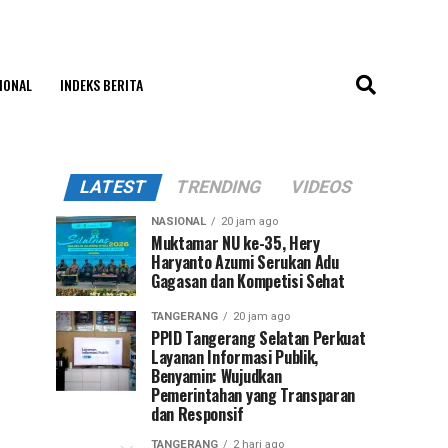
IONAL
INDEKS BERITA
LATEST
TRENDING
VIDEOS
NASIONAL
20 jam ago
Muktamar NU ke-35, Hery
Haryanto Azumi Serukan Adu
Gagasan dan Kompetisi Sehat
TANGERANG
20 jam ago
PPID Tangerang Selatan Perkuat
Layanan Informasi Publik,
Benyamin: Wujudkan
Pemerintahan yang Transparan
dan Responsif
TANGERANG
2 hari ago