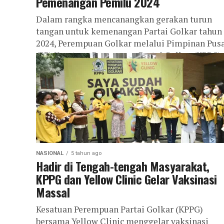
Pemenangan Pemilu 2024
Dalam rangka mencanangkan gerakan turun
tangan untuk kemenangan Partai Golkar tahun
2024, Perempuan Golkar melalui Pimpinan Pus
(PP) Kesatuan Perempuan Partai Golkar (KPPG)
menggelar Fun Gathering...
NASIONAL
5 tahun ago
Hadir di Tengah-tengah Masyarakat,
KPPG dan Yellow Clinic Gelar Vaksinasi
Massal
Kesatuan Perempuan Partai Golkar (KPPG)
bersama Yellow Clinic menggelar vaksinasi