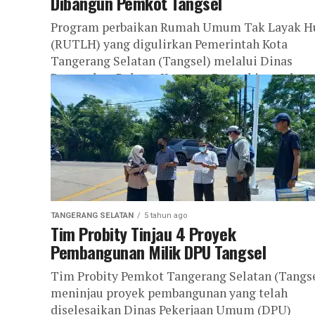
Dibangun Pemkot Tangsel
Program perbaikan Rumah Umum Tak Layak H
(RUTLH) yang digulirkan Pemerintah Kota
Tangerang Selatan (Tangsel) melalui Dinas
Perumahan Rakyat, Kawasan Permukiman dan
Pertanahan (Disperkimta), memberikan dampak
TANGERANG SELATAN
5 tahun ago
Tim Probity Tinjau 4 Proyek
Pembangunan Milik DPU Tangsel
Tim Probity Pemkot Tangerang Selatan (Tangse
meninjau proyek pembangunan yang telah
diselesaikan Dinas Pekerjaan Umum (DPU)