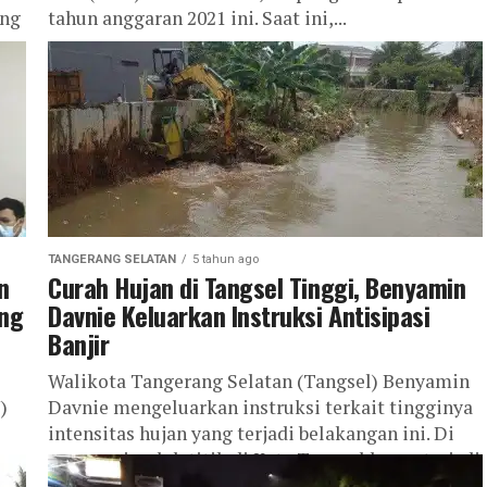
ang
tahun anggaran 2021 ini. Saat ini,...
TANGERANG SELATAN
5 tahun ago
n
Curah Hujan di Tangsel Tinggi, Benyamin
ong
Davnie Keluarkan Instruksi Antisipasi
Banjir
Walikota Tangerang Selatan (Tangsel) Benyamin
)
Davnie mengeluarkan instruksi terkait tingginya
intensitas hujan yang terjadi belakangan ini. Di
mana, sejumlah titik di Kota Tangsel kerap terjadi
genangan....