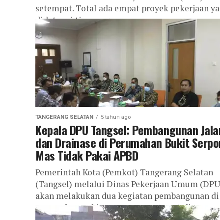
setempat. Total ada empat proyek pekerjaan y
didatangi tim yang...
TANGERANG SELATAN
5 tahun ago
Kepala DPU Tangsel: Pembangunan Jala
dan Drainase di Perumahan Bukit Serp
Mas Tidak Pakai APBD
Pemerintah Kota (Pemkot) Tangerang Selatan
(Tangsel) melalui Dinas Pekerjaan Umum (DPU
akan melakukan dua kegiatan pembangunan di
Perumahan Bukit Serpong Mas (BSM) di
Pakulonan, Serpong Utara...