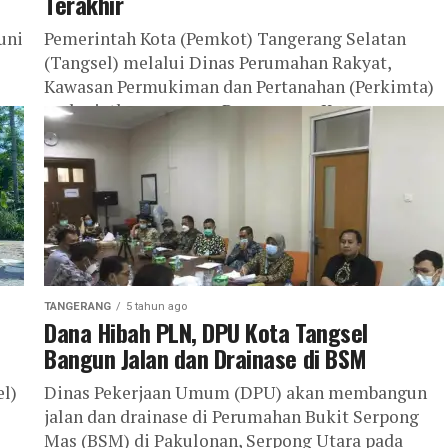
Terakhir
uni
Pemerintah Kota (Pemkot) Tangerang Selatan
(Tangsel) melalui Dinas Perumahan Rakyat,
Kawasan Permukiman dan Pertanahan (Perkimta)
melanjutkan program Penanganan Kawasan
...
Kumuh di enam Kecamatan. Setelah
merampungkan penanganan...
TANGERANG
5 tahun ago
Dana Hibah PLN, DPU Kota Tangsel
Bangun Jalan dan Drainase di BSM
l)
Dinas Pekerjaan Umum (DPU) akan membangun
jalan dan drainase di Perumahan Bukit Serpong
Mas (BSM) di Pakulonan, Serpong Utara pada