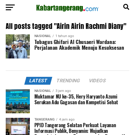
All posts tagged "Airin Airin Rachmi Diany"
NASIONAL
1 tahun ago
Tubagus Ghifari Al Chusaeri Wardana:
Perjalanan Akademik Menuju Kesuksesan
LATEST
TRENDING
VIDEOS
NASIONAL
3 jam ago
Muktamar NU ke-35, Hery Haryanto Azumi
Serukan Adu Gagasan dan Kompetisi Sehat
TANGERANG
4 jam ago
PPID Tangerang Selatan Perkuat Layanan
Informasi Publik, Benyamin: Wujudkan